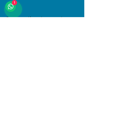
1
Compartir este evento
Dirección
Januario Espinosa 1610, Linares, Maule
Al interior de Boulevard Central
© 2025 PlayKids. Todos los derechos
reservados.