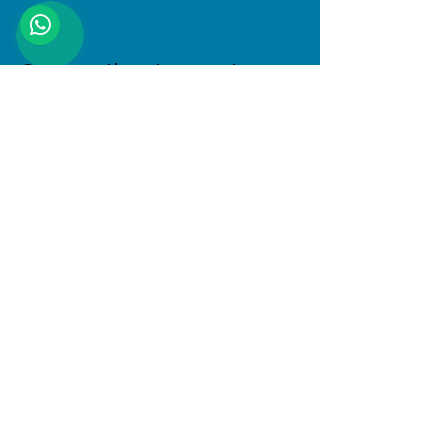
Compartir este evento
Dirección
Januario Espinosa 1610, Linares, Maule
Al interior de Boulevard Central
© 2025 PlayKids. Todos los derechos
reservados.