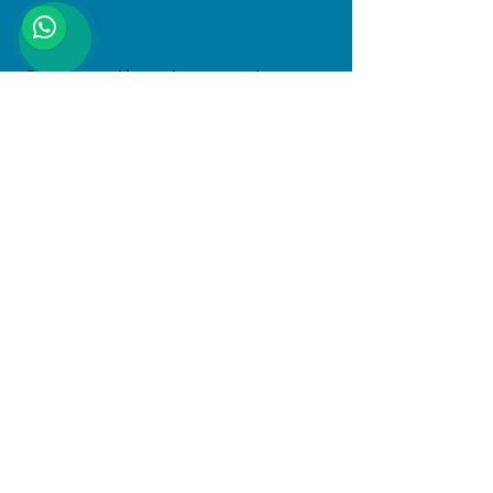
Compartir este evento
Dirección
Januario Espinosa 1610, Linares, Maule
Al interior de Boulevard Central
© 2025 PlayKids. Todos los derechos
reservados.