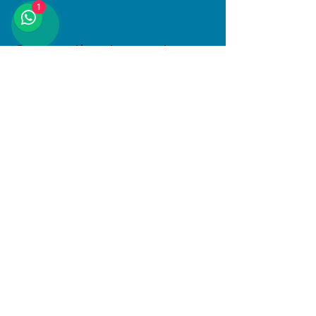
1
Compartir este evento
Dirección
Januario Espinosa 1610, Linares, Maule
Al interior de Boulevard Central
© 2025 PlayKids. Todos los derechos
reservados.