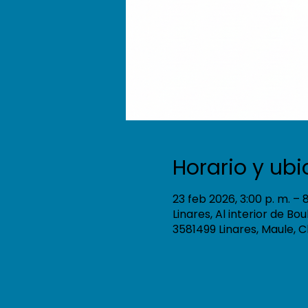
Horario y ub
23 feb 2026, 3:00 p. m. – 8
Linares, Al interior de Bo
3581499 Linares, Maule, C