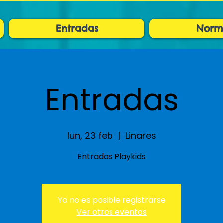
Entradas
Norm
Entradas
lun, 23 feb
  |  
Linares
Entradas Playkids
Ya no es posible registrarse
Ver otros eventos