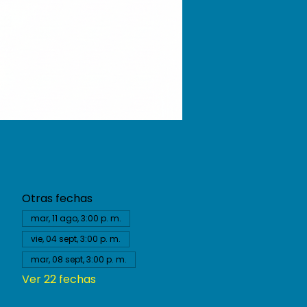
Otras fechas
mar, 11 ago, 3:00 p. m.
vie, 04 sept, 3:00 p. m.
mar, 08 sept, 3:00 p. m.
Ver 22 fechas