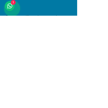
1
Compartir este evento
Dirección
Januario Espinosa 1610, Linares, Maule
Al interior de Boulevard Central
© 2025 PlayKids. Todos los derechos
reservados.