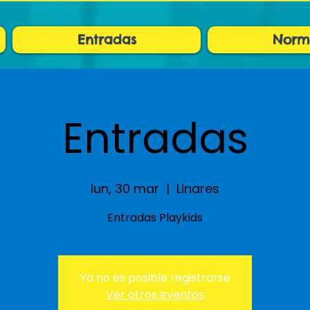
Entradas
Norm
Entradas
lun, 30 mar
  |  
Linares
Entradas Playkids
Ya no es posible registrarse
Ver otros eventos