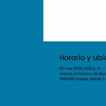
Horario y ub
30 mar 2026, 3:00 p. m. – 
Linares, Al interior de Bo
3581499 Linares, Maule, C