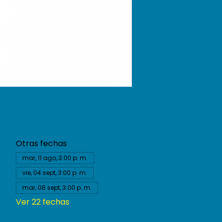
Otras fechas
mar, 11 ago, 3:00 p. m.
vie, 04 sept, 3:00 p. m.
mar, 08 sept, 3:00 p. m.
Ver 22 fechas