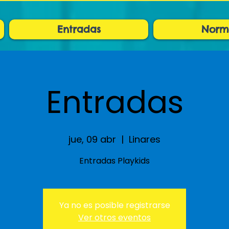
Entradas
Norm
Entradas
jue, 09 abr
  |  
Linares
Entradas Playkids
Ya no es posible registrarse
Ver otros eventos