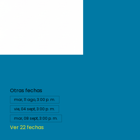
Otras fechas
mar, 11 ago, 3:00 p. m.
vie, 04 sept, 3:00 p. m.
mar, 08 sept, 3:00 p. m.
Ver 22 fechas