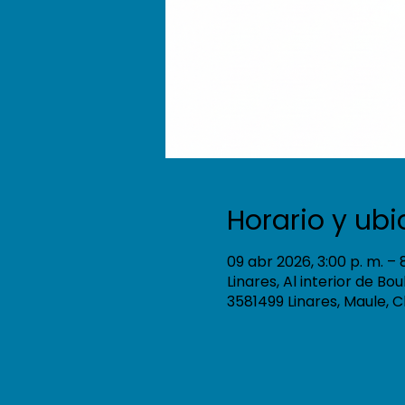
Horario y ub
09 abr 2026, 3:00 p. m. – 
Linares, Al interior de Bo
3581499 Linares, Maule, C