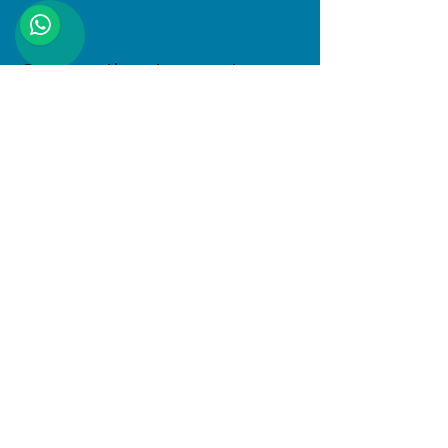
Compartir este evento
Dirección
Januario Espinosa 1610, Linares, Maule
Al interior de Boulevard Central
© 2025 PlayKids. Todos los derechos
reservados.