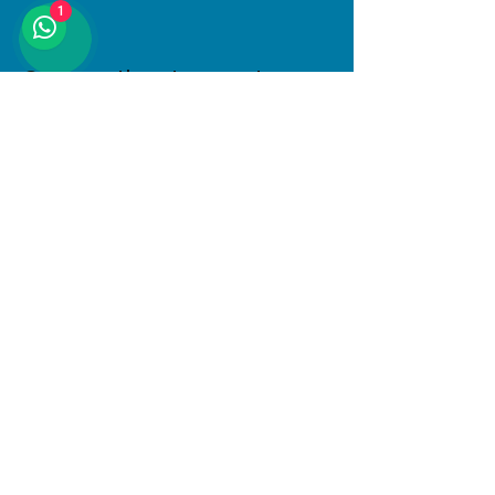
1
Compartir este evento
Dirección
Januario Espinosa 1610, Linares, Maule
Al interior de Boulevard Central
© 2025 PlayKids. Todos los derechos
reservados.