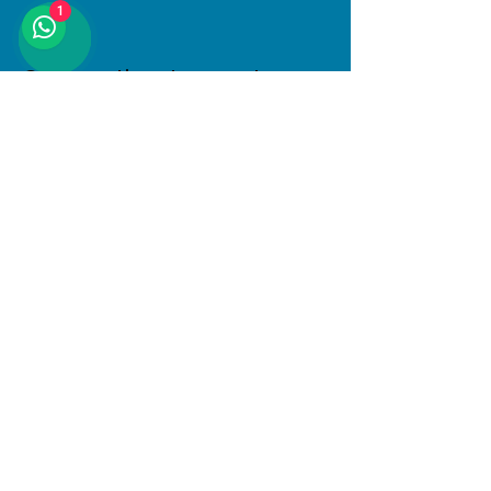
1
Compartir este evento
Dirección
Januario Espinosa 1610, Linares, Maule
Al interior de Boulevard Central
© 2025 PlayKids. Todos los derechos
reservados.