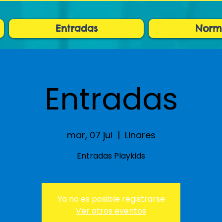
Entradas
Norm
Entradas
mar, 07 jul
  |  
Linares
Entradas Playkids
Ya no es posible registrarse
Ver otros eventos