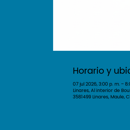
Horario y ub
07 jul 2026, 3:00 p. m. – 8
Linares, Al interior de Bo
3581499 Linares, Maule, C