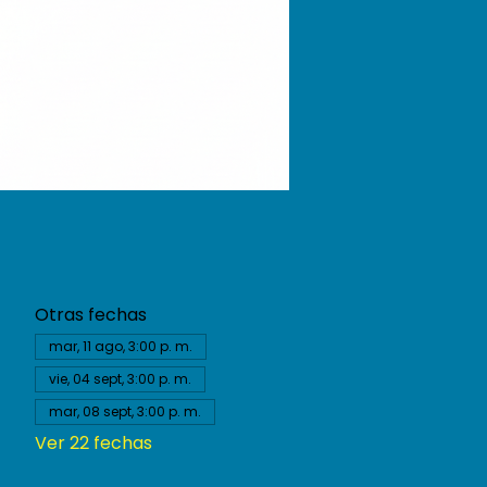
Otras fechas
mar, 11 ago, 3:00 p. m.
vie, 04 sept, 3:00 p. m.
mar, 08 sept, 3:00 p. m.
Ver 22 fechas