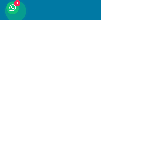
1
Compartir este evento
Dirección
Januario Espinosa 1610, Linares, Maule
Al interior de Boulevard Central
© 2025 PlayKids. Todos los derechos
reservados.