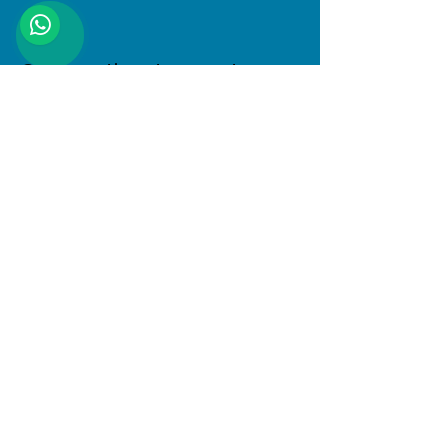
Compartir este evento
Dirección
Januario Espinosa 1610, Linares, Maule
Al interior de Boulevard Central
© 2025 PlayKids. Todos los derechos
reservados.