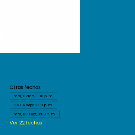
Otras fechas
mar, 11 ago, 3:00 p. m.
vie, 04 sept, 3:00 p. m.
mar, 08 sept, 3:00 p. m.
Ver 22 fechas