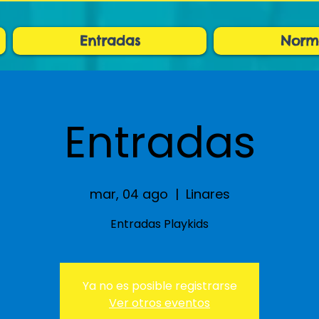
Entradas
Norm
Entradas
mar, 04 ago
  |  
Linares
Entradas Playkids
Ya no es posible registrarse
Ver otros eventos