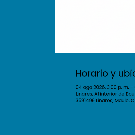
Horario y ub
04 ago 2026, 3:00 p. m. – 
Linares, Al interior de Bo
3581499 Linares, Maule, C