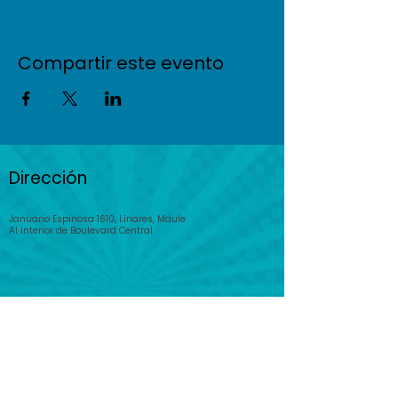
Compartir este evento
Dirección
Januario Espinosa 1610, Linares, Maule
Al interior de Boulevard Central
© 2025 PlayKids. Todos los derechos
reservados.