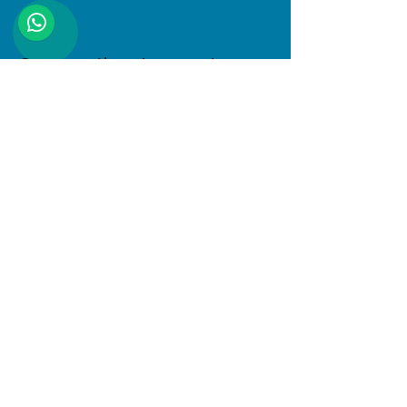
Compartir este evento
Dirección
Januario Espinosa 1610, Linares, Maule
Al interior de Boulevard Central
© 2025 PlayKids. Todos los derechos
reservados.