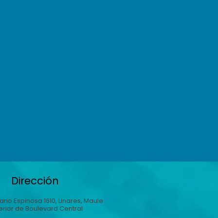
Dirección
rio Espinosa 1610, Linares, Maule
terior de Boulevard Central