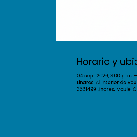
Horario y ub
04 sept 2026, 3:00 p. m. –
Linares, Al interior de Bo
3581499 Linares, Maule, C