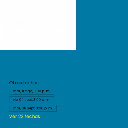
Otras fechas
mar, 11 ago, 3:00 p. m.
vie, 04 sept, 3:00 p. m.
mar, 08 sept, 3:00 p. m.
Ver 22 fechas