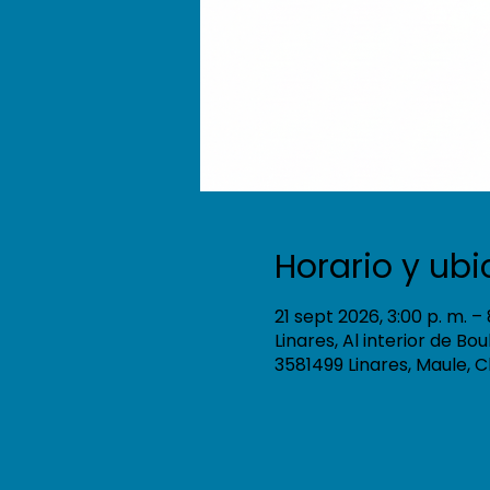
Horario y ub
21 sept 2026, 3:00 p. m. – 
Linares, Al interior de Bo
3581499 Linares, Maule, C