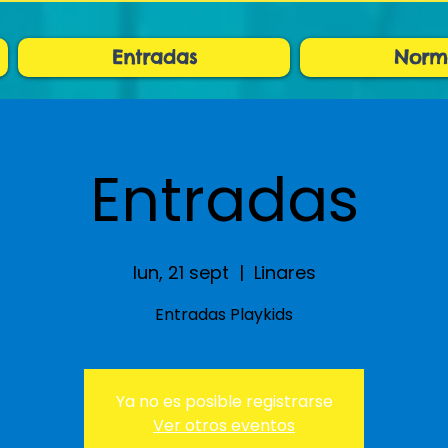
Entradas
Norm
Entradas
lun, 21 sept
  |  
Linares
Entradas Playkids
Ya no es posible registrarse
Ver otros eventos