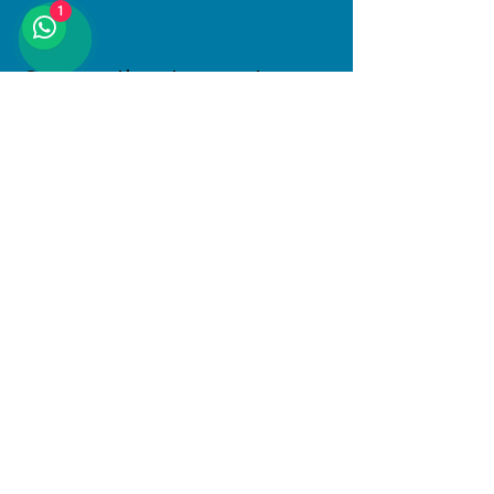
1
Compartir este evento
Dirección
Januario Espinosa 1610, Linares, Maule
Al interior de Boulevard Central
© 2025 PlayKids. Todos los derechos
reservados.