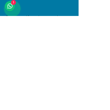
1
Compartir este evento
Dirección
Januario Espinosa 1610, Linares, Maule
Al interior de Boulevard Central
© 2025 PlayKids. Todos los derechos
reservados.