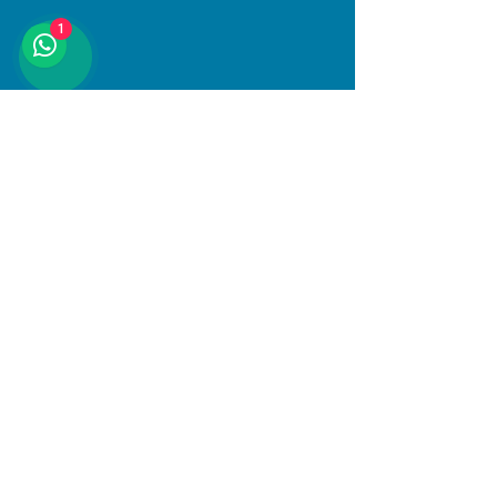
1
Compartir este evento
Dirección
Januario Espinosa 1610, Linares, Maule
Al interior de Boulevard Central
© 2025 PlayKids. Todos los derechos
reservados.