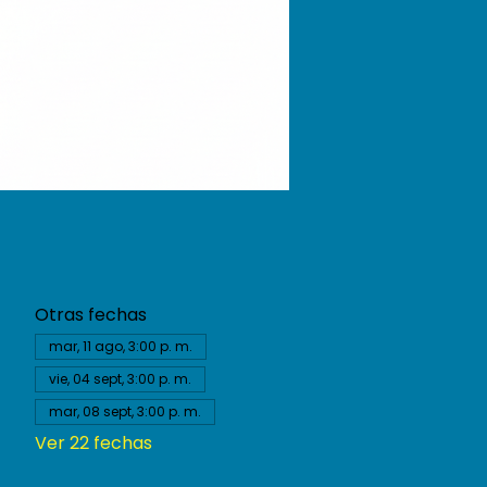
Otras fechas
mar, 11 ago, 3:00 p. m.
vie, 04 sept, 3:00 p. m.
mar, 08 sept, 3:00 p. m.
Ver 22 fechas