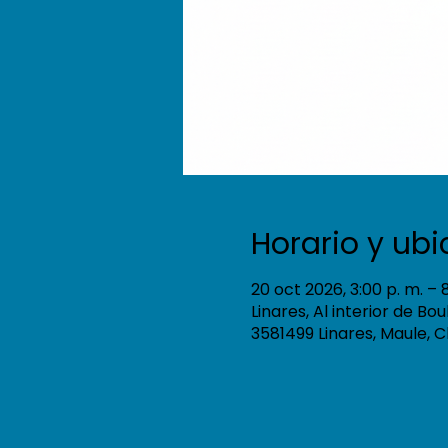
Horario y ub
20 oct 2026, 3:00 p. m. – 
Linares, Al interior de Bo
3581499 Linares, Maule, C