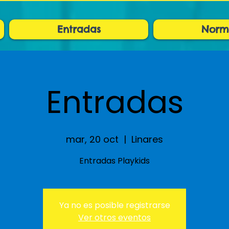
Entradas
Norm
Entradas
mar, 20 oct
  |  
Linares
Entradas Playkids
Ya no es posible registrarse
Ver otros eventos