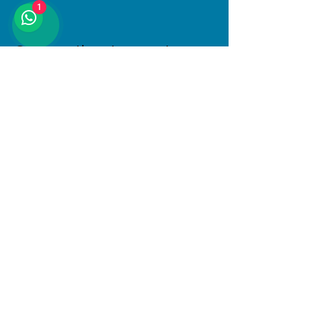
1
Compartir este evento
Dirección
Januario Espinosa 1610, Linares, Maule
Al interior de Boulevard Central
© 2025 PlayKids. Todos los derechos
reservados.