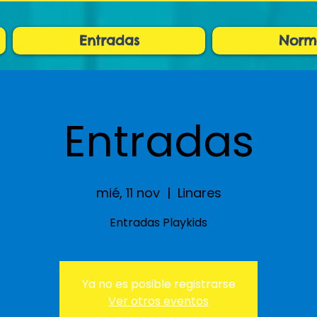
Entradas
Norm
Entradas
mié, 11 nov
  |  
Linares
Entradas Playkids
Ya no es posible registrarse
Ver otros eventos