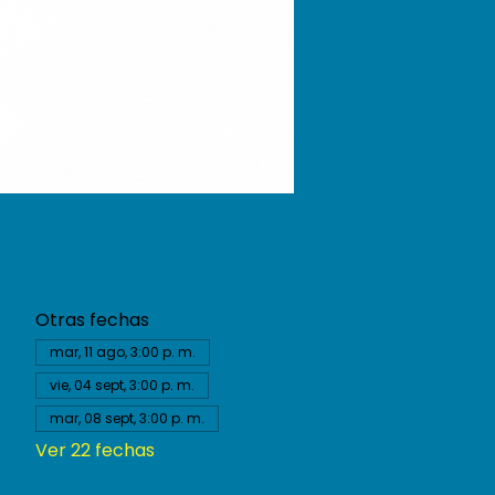
Otras fechas
mar, 11 ago, 3:00 p. m.
vie, 04 sept, 3:00 p. m.
mar, 08 sept, 3:00 p. m.
Ver 22 fechas