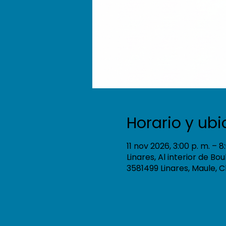
Horario y ub
11 nov 2026, 3:00 p. m. – 8
Linares, Al interior de Bo
3581499 Linares, Maule, C