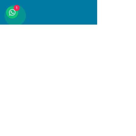
1
Compartir este evento
Dirección
Januario Espinosa 1610, Linares, Maule
Al interior de Boulevard Central
© 2025 PlayKids. Todos los derechos
reservados.