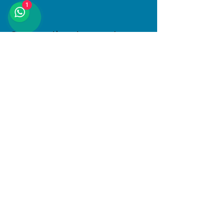
1
Compartir este evento
Dirección
Januario Espinosa 1610, Linares, Maule
Al interior de Boulevard Central
© 2025 PlayKids. Todos los derechos
reservados.